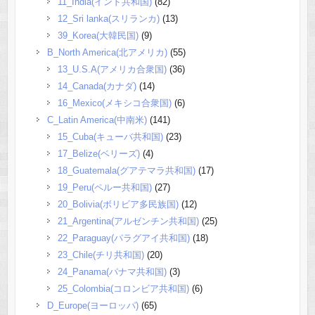
11_India(インド共和国)
(82)
12_Sri lanka(スリランカ)
(13)
39_Korea(大韓民国)
(9)
B_North America(北アメリカ)
(55)
13_U.S.A(アメリカ合衆国)
(36)
14_Canada(カナダ)
(14)
16_Mexico(メキシコ合衆国)
(6)
C_Latin America(中南米)
(141)
15_Cuba(キューバ共和国)
(23)
17_Belize(ベリーズ)
(4)
18_Guatemala(グアテマラ共和国)
(17)
19_Peru(ペルー共和国)
(27)
20_Bolivia(ボリビア多民族国)
(12)
21_Argentina(アルゼンチン共和国)
(25)
22_Paraguay(パラグアイ共和国)
(18)
23_Chile(チリ共和国)
(20)
24_Panama(パナマ共和国)
(3)
25_Colombia(コロンビア共和国)
(6)
D_Europe(ヨーロッパ)
(65)