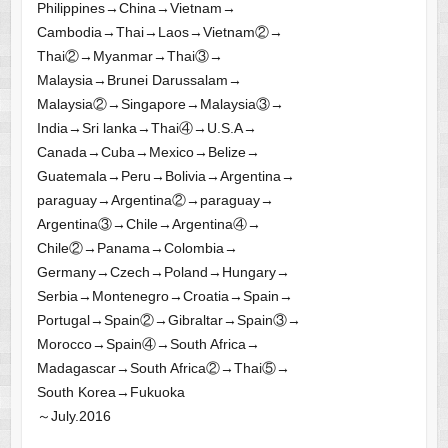
Philippines→China→Vietnam→
Cambodia→Thai→Laos→Vietnam②→
Thai②→Myanmar→Thai③→
Malaysia→Brunei Darussalam→
Malaysia②→Singapore→Malaysia③→
India→Sri lanka→Thai④→U.S.A→
Canada→Cuba→Mexico→Belize→
Guatemala→Peru→Bolivia→Argentina→
paraguay→Argentina②→paraguay→
Argentina③→Chile→Argentina④→
Chile②→Panama→Colombia→
Germany→Czech→Poland→Hungary→
Serbia→Montenegro→Croatia→Spain→
Portugal→Spain②→Gibraltar→Spain③→
Morocco→Spain④→South Africa→
Madagascar→South Africa②→Thai⑤→
South Korea→Fukuoka
～July.2016