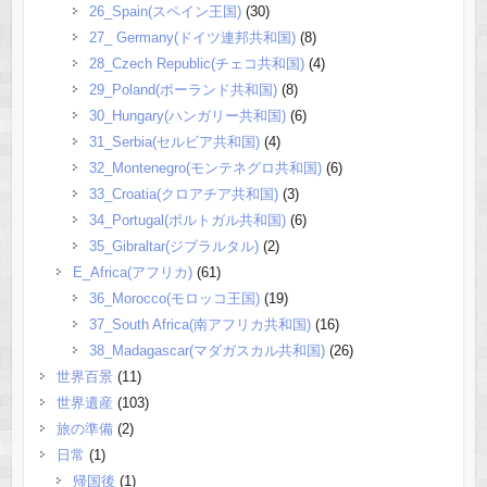
26_Spain(スペイン王国)
(30)
27_ Germany(ドイツ連邦共和国)
(8)
28_Czech Republic(チェコ共和国)
(4)
29_Poland(ポーランド共和国)
(8)
30_Hungary(ハンガリー共和国)
(6)
31_Serbia(セルビア共和国)
(4)
32_Montenegro(モンテネグロ共和国)
(6)
33_Croatia(クロアチア共和国)
(3)
34_Portugal(ポルトガル共和国)
(6)
35_Gibraltar(ジブラルタル)
(2)
E_Africa(アフリカ)
(61)
36_Morocco(モロッコ王国)
(19)
37_South Africa(南アフリカ共和国)
(16)
38_Madagascar(マダガスカル共和国)
(26)
世界百景
(11)
世界遺産
(103)
旅の準備
(2)
日常
(1)
帰国後
(1)