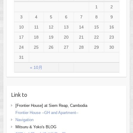
1
2
3
4
5
6
7
8
9
10
11
12
13
14
15
16
17
18
19
20
21
22
23
24
25
26
27
28
29
30
31
« 10月
Link to
[Frontier House] at Siem Reap, Cambodia
Frontier House --GH and Apartment--
Navigation
Mitsuru & Yoko's BLOG