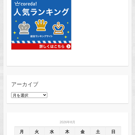
アーカイブ
ア
ー
カ
イ
2026年8月
ブ
月
火
水
木
金
土
日