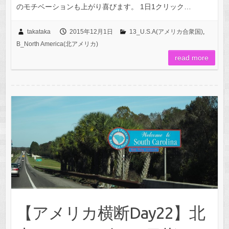
のモチベーションも上がり喜びます。 1日1クリック…
takataka
2015年12月1日
13_U.S.A(アメリカ合衆国)
,
B_North America(北アメリカ)
read more
【アメリカ横断Day22】北