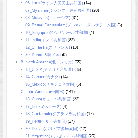
06_Laos(ラオス人民民主共和国)
(14)
07_Myanmar(ミャンマー連邦共和国)
(28)
08_Malaysia(マレーシア)
(31)
09_Brunei Darussalam(ブルネイ・ダルサラーム国)
(6)
10_Singapore(シンガポール共和国)
(4)
11_India(インド共和国)
(82)
12_Sri lanka(スリランカ)
(13)
39_Korea(大韓民国)
(9)
B_North America(北アメリカ)
(55)
13_U.S.A(アメリカ合衆国)
(36)
14_Canada(カナダ)
(14)
16_Mexico(メキシコ合衆国)
(6)
C_Latin America(中南米)
(141)
15_Cuba(キューバ共和国)
(23)
17_Belize(ベリーズ)
(4)
18_Guatemala(グアテマラ共和国)
(17)
19_Peru(ペルー共和国)
(27)
20_Bolivia(ボリビア多民族国)
(12)
21_Argentina(アルゼンチン共和国)
(25)