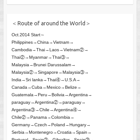
＜Route of around the World＞
Oct.2014 Start～
Philippines→China→Vietnam→
Cambodia→Thai→Laos→Vietnam②→
Thai②→Myanmar→Thai③→
Malaysia→Brunei Darussalam→
Malaysia②→Singapore→Malaysia③→
India→Sri lanka→Thai④→U.S.A→
Canada→Cuba→Mexico→Belize→
Guatemala→Peru→Bolivia→Argentina→
paraguay→Argentina②→paraguay→
Argentina③→Chile→Argentina④→
Chile②→Panama→Colombia→
Germany→Czech→Poland→Hungary→
Serbia→Montenegro→Croatia→Spain→
Portugal→Spain②→Gibraltar→Spain③→