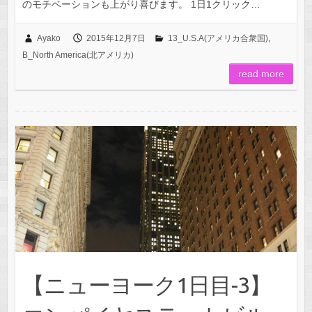
のモチベーションも上がり喜びます。 1日1クリック…
Ayako
2015年12月7日
13_U.S.A(アメリカ合衆国)
,
B_North America(北アメリカ)
read more
【ニューヨーク1日目-3】