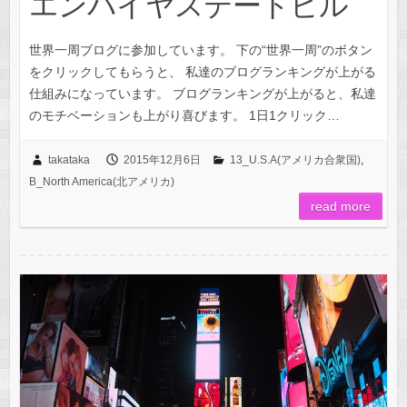
エンパイヤステートビル
世界一周ブログに参加しています。 下の“世界一周”のボタン
をクリックしてもらうと、 私達のブログランキングが上がる
仕組みになっています。 ブログランキングが上がると、私達
のモチベーションも上がり喜びます。 1日1クリック…
takataka
2015年12月6日
13_U.S.A(アメリカ合衆国)
,
B_North America(北アメリカ)
read more