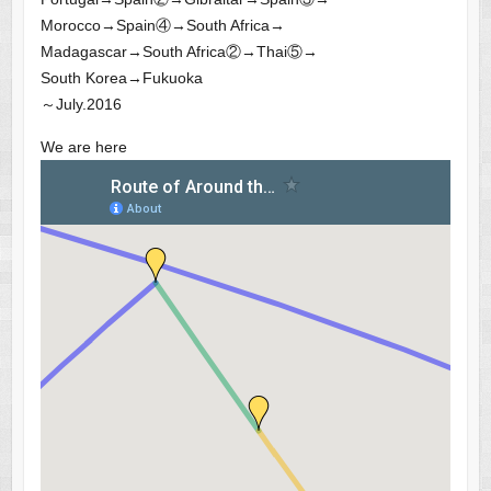
Morocco→Spain④→South Africa→
Madagascar→South Africa②→Thai⑤→
South Korea→Fukuoka
～July.2016
We are here