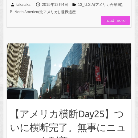
takataka
2015年12月4日
13_U.S.A(アメリカ合衆国)
,
B_North America(北アメリカ)
,
世界遺産
read more
【アメリカ横断Day25】つ
いに横断完了。無事にニュ