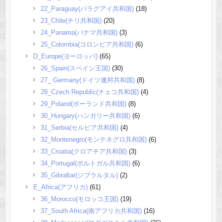
22_Paraguay(パラグアイ共和国)
(18)
23_Chile(チリ共和国)
(20)
24_Panama(パナマ共和国)
(3)
25_Colombia(コロンビア共和国)
(6)
D_Europe(ヨーロッパ)
(65)
26_Spain(スペイン王国)
(30)
27_ Germany(ドイツ連邦共和国)
(8)
28_Czech Republic(チェコ共和国)
(4)
29_Poland(ポーランド共和国)
(8)
30_Hungary(ハンガリー共和国)
(6)
31_Serbia(セルビア共和国)
(4)
32_Montenegro(モンテネグロ共和国)
(6)
33_Croatia(クロアチア共和国)
(3)
34_Portugal(ポルトガル共和国)
(6)
35_Gibraltar(ジブラルタル)
(2)
E_Africa(アフリカ)
(61)
36_Morocco(モロッコ王国)
(19)
37_South Africa(南アフリカ共和国)
(16)