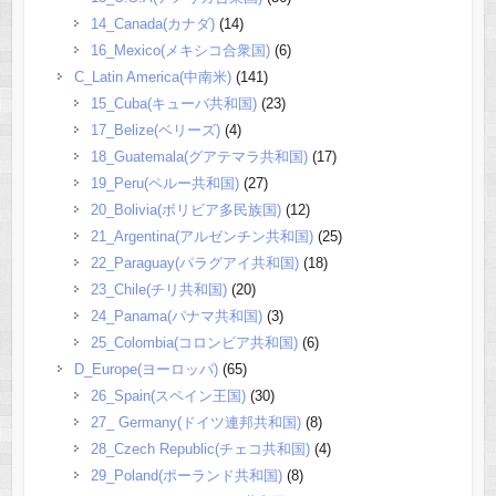
14_Canada(カナダ)
(14)
16_Mexico(メキシコ合衆国)
(6)
C_Latin America(中南米)
(141)
15_Cuba(キューバ共和国)
(23)
17_Belize(ベリーズ)
(4)
18_Guatemala(グアテマラ共和国)
(17)
19_Peru(ペルー共和国)
(27)
20_Bolivia(ボリビア多民族国)
(12)
21_Argentina(アルゼンチン共和国)
(25)
22_Paraguay(パラグアイ共和国)
(18)
23_Chile(チリ共和国)
(20)
24_Panama(パナマ共和国)
(3)
25_Colombia(コロンビア共和国)
(6)
D_Europe(ヨーロッパ)
(65)
26_Spain(スペイン王国)
(30)
27_ Germany(ドイツ連邦共和国)
(8)
28_Czech Republic(チェコ共和国)
(4)
29_Poland(ポーランド共和国)
(8)