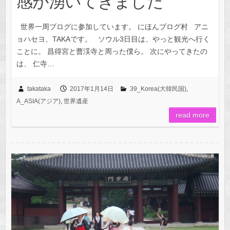
感が湧いてきました
世界一周ブログに参加しています。 にほんブログ村 アニ
ョハセヨ、TAKAです。 ソウル3日目は、やっと観光へ行く
ことに。 昌得宮と曹渓寺と周った僕ら。 次にやってきたの
は、 仁寺…
takataka
2017年1月14日
39_Korea(大韓民国)
,
A_ASIA(アジア)
,
世界遺産
read more