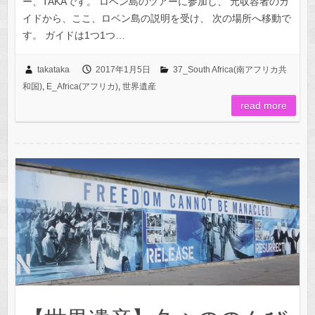
ー、TAKAです。 ロベン島のツアーに参加し、 元収容者のガ
イドから、ここ、ロベン島の説明を受け、 次の場所へ移動で
す。 ガイドは1つ1つ…
takataka
2017年1月5日
37_South Africa(南アフリカ共
和国)
,
E_Africa(アフリカ)
,
世界遺産
read more