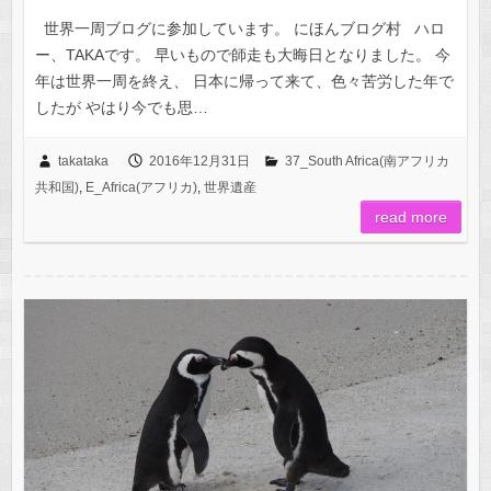
世界一周ブログに参加しています。 にほんブログ村 ハロ
ー、TAKAです。 早いもので師走も大晦日となりました。 今
年は世界一周を終え、 日本に帰って来て、色々苦労した年で
したが やはり今でも思…
takataka
2016年12月31日
37_South Africa(南アフリカ
共和国)
,
E_Africa(アフリカ)
,
世界遺産
read more