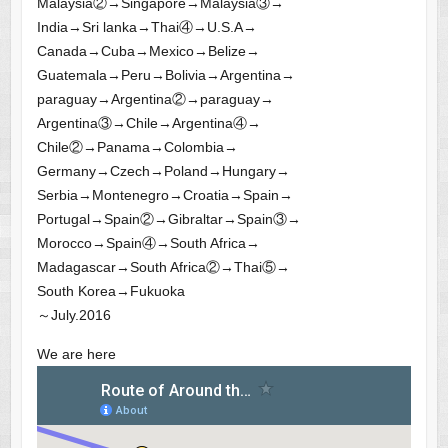
Malaysia②→Singapore→Malaysia③→
India→Sri lanka→Thai④→U.S.A→
Canada→Cuba→Mexico→Belize→
Guatemala→Peru→Bolivia→Argentina→
paraguay→Argentina②→paraguay→
Argentina③→Chile→Argentina④→
Chile②→Panama→Colombia→
Germany→Czech→Poland→Hungary→
Serbia→Montenegro→Croatia→Spain→
Portugal→Spain②→Gibraltar→Spain③→
Morocco→Spain④→South Africa→
Madagascar→South Africa②→Thai⑤→
South Korea→Fukuoka
～July.2016
We are here