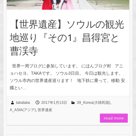
【世界遺産】ソウルの観光
地巡り『その1』昌得宮と
曹渓寺
世界一周ブログに参加しています。 にほんブログ村 アニ
ョハセヨ、TAKAです。 ソウル3日目。 今日は観光します。
ソウル市内の世界遺産巡ります！ 地下鉄に乗って、移動 安
國とい…
takataka
2017年1月13日
39_Korea(大韓民国)
,
A_ASIA(アジア)
,
世界遺産
read more