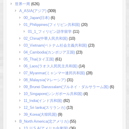
世界一周
(626)
A_ASIA(アジア)
(309)
00_Japan(日本)
(6)
01_Philippines(フィリピン共和国)
(20)
01_1_フィリピン語学留学
(11)
02_China(中華人民共和国)
(10)
03_Vietnam(ベトナム社会主義共和国)
(23)
04_Cambodia(カンボジア王国)
(23)
05_Thai(タイ王国)
(61)
06_Laos(ラオス人民民主共和国)
(14)
07_Myanmar(ミャンマー連邦共和国)
(28)
08_Malaysia(マレーシア)
(31)
09_Brunei Darussalam(ブルネイ・ダルサラーム国)
(6)
10_Singapore(シンガポール共和国)
(4)
11_India(インド共和国)
(82)
12_Sri lanka(スリランカ)
(13)
39_Korea(大韓民国)
(9)
B_North America(北アメリカ)
(55)
13_U.S.A(アメリカ合衆国)
(36)