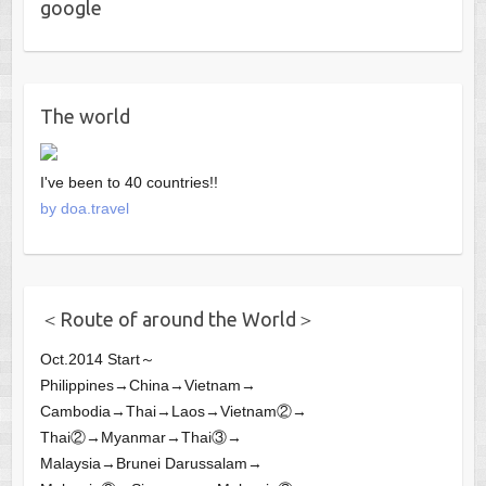
google
The world
I've been to 40 countries!!
by doa.travel
＜Route of around the World＞
Oct.2014 Start～
Philippines→China→Vietnam→
Cambodia→Thai→Laos→Vietnam②→
Thai②→Myanmar→Thai③→
Malaysia→Brunei Darussalam→