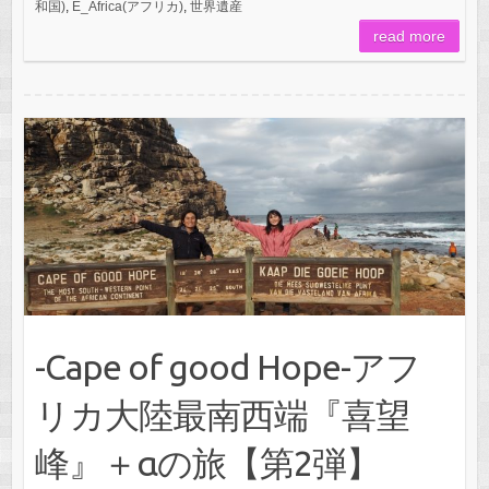
和国)
,
E_Africa(アフリカ)
,
世界遺産
read more
-Cape of good Hope-アフ
リカ大陸最南西端『喜望
峰』＋αの旅【第2弾】