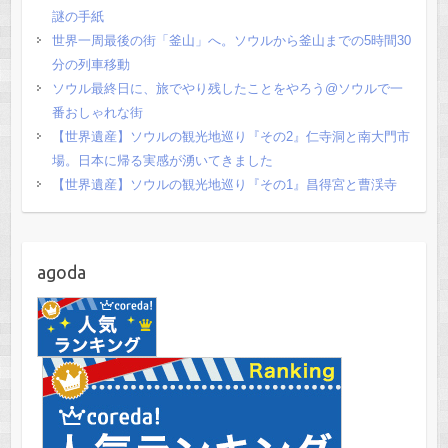
謎の手紙
世界一周最後の街「釜山」へ。ソウルから釜山までの5時間30
分の列車移動
ソウル最終日に、旅でやり残したことをやろう@ソウルで一
番おしゃれな街
【世界遺産】ソウルの観光地巡り『その2』仁寺洞と南大門市
場。日本に帰る実感が湧いてきました
【世界遺産】ソウルの観光地巡り『その1』昌得宮と曹渓寺
agoda