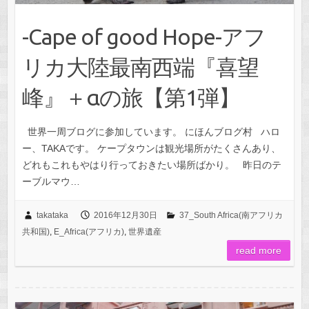
-Cape of good Hope-アフ
リカ大陸最南西端『喜望
峰』＋αの旅【第1弾】
世界一周ブログに参加しています。 にほんブログ村 ハロ
ー、TAKAです。 ケープタウンは観光場所がたくさんあり、
どれもこれもやはり行っておきたい場所ばかり。 昨日のテ
ーブルマウ…
takataka
2016年12月30日
37_South Africa(南アフリカ
共和国)
,
E_Africa(アフリカ)
,
世界遺産
read more