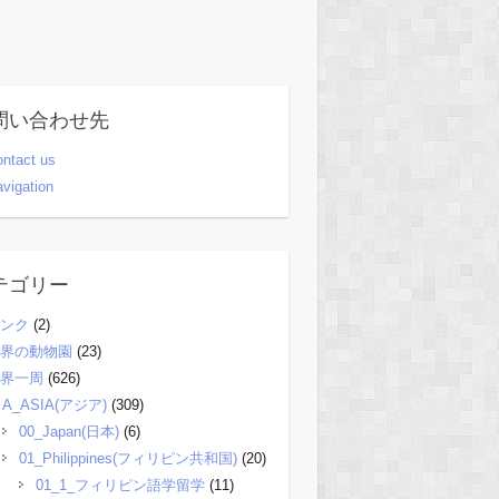
問い合わせ先
ntact us
vigation
テゴリー
ンク
(2)
界の動物園
(23)
界一周
(626)
A_ASIA(アジア)
(309)
00_Japan(日本)
(6)
01_Philippines(フィリピン共和国)
(20)
01_1_フィリピン語学留学
(11)