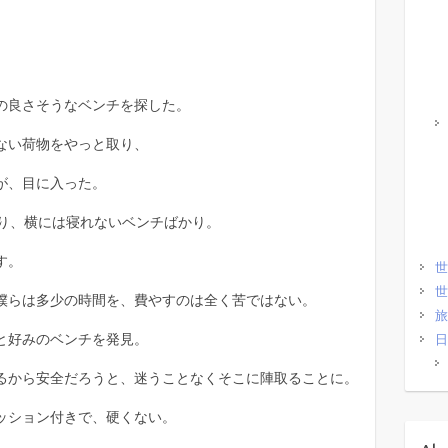
の良さそうなベンチを探した。
ない荷物をやっと取り、
が、目に入った。
おり、横には寝れないベンチばかり。
す。
世
世
僕らは多少の時間を、費やすのは全く苦ではない。
旅
と好みのベンチを発見。
日
るから安全だろうと、迷うことなくそこに陣取ることに。
ッション付きで、硬くない。