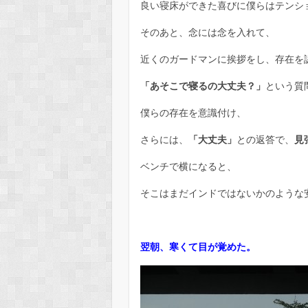
良い寝床ができた喜びに僕らはテンシ
そのあと、念には念を入れて、
近くのガードマンに挨拶をし、存在を
「あそこで寝るの大丈夫？」
という質
僕らの存在を意識付け、
さらには、
「大丈夫」
との返答で、
見
ベンチで横になると、
そこはまだインドではないかのような
翌朝、寒くて目が覚めた。