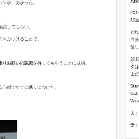
Abo
ョンが、あがった。
20
10
認識してもらい、
どれ
問をぶつけることで、
自分
信し
20
張りお願いの認識
を持ってもらうことに成功。
次は
まだ
Star
安心感ですぐに眠りにつけた。
Oct,
We a
夫：
妻：