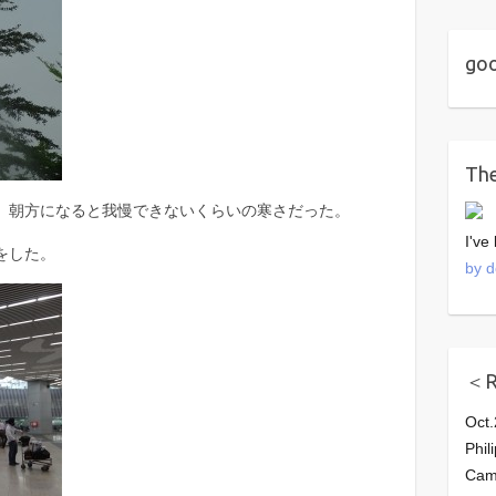
go
The
、朝方になると我慢できないくらいの寒さだった。
I've
をした。
by d
＜R
Oct
Phi
Cam