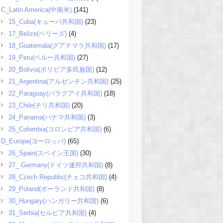
C_Latin America(中南米)
(141)
15_Cuba(キューバ共和国)
(23)
17_Belize(ベリーズ)
(4)
18_Guatemala(グアテマラ共和国)
(17)
19_Peru(ペルー共和国)
(27)
20_Bolivia(ボリビア多民族国)
(12)
21_Argentina(アルゼンチン共和国)
(25)
22_Paraguay(パラグアイ共和国)
(18)
23_Chile(チリ共和国)
(20)
24_Panama(パナマ共和国)
(3)
25_Colombia(コロンビア共和国)
(6)
D_Europe(ヨーロッパ)
(65)
26_Spain(スペイン王国)
(30)
27_ Germany(ドイツ連邦共和国)
(8)
28_Czech Republic(チェコ共和国)
(4)
29_Poland(ポーランド共和国)
(8)
30_Hungary(ハンガリー共和国)
(6)
31_Serbia(セルビア共和国)
(4)