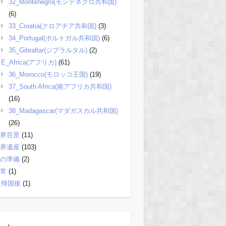
32_Montenegro(モンテネグロ共和国)
(6)
33_Croatia(クロアチア共和国)
(3)
34_Portugal(ポルトガル共和国)
(6)
35_Gibraltar(ジブラルタル)
(2)
E_Africa(アフリカ)
(61)
36_Morocco(モロッコ王国)
(19)
37_South Africa(南アフリカ共和国)
(16)
38_Madagascar(マダガスカル共和国)
(26)
界百景
(11)
界遺産
(103)
の準備
(2)
常
(1)
帰国後
(1)