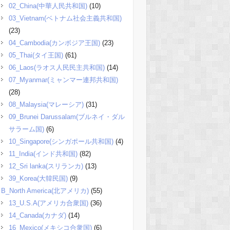
02_China(中華人民共和国)
(10)
03_Vietnam(ベトナム社会主義共和国)
(23)
04_Cambodia(カンボジア王国)
(23)
05_Thai(タイ王国)
(61)
06_Laos(ラオス人民民主共和国)
(14)
07_Myanmar(ミャンマー連邦共和国)
(28)
08_Malaysia(マレーシア)
(31)
09_Brunei Darussalam(ブルネイ・ダル
サラーム国)
(6)
10_Singapore(シンガポール共和国)
(4)
11_India(インド共和国)
(82)
12_Sri lanka(スリランカ)
(13)
39_Korea(大韓民国)
(9)
B_North America(北アメリカ)
(55)
13_U.S.A(アメリカ合衆国)
(36)
14_Canada(カナダ)
(14)
16_Mexico(メキシコ合衆国)
(6)