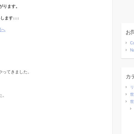
がります。
します↓↓↓
お
Co
Na
やってきました。
カ
リ
世
た。
世