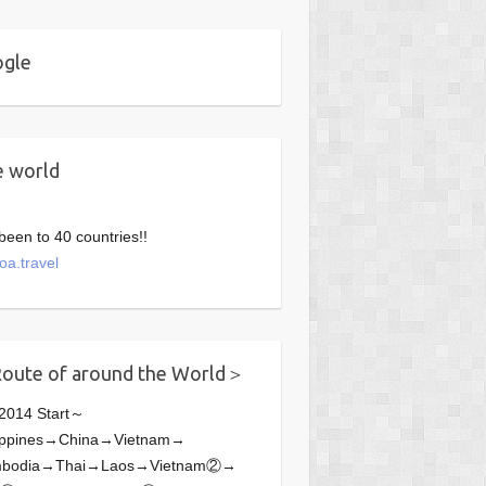
ogle
 world
 been to 40 countries!!
oa.travel
oute of around the World＞
.2014 Start～
lippines→China→Vietnam→
bodia→Thai→Laos→Vietnam②→