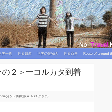
世界一周
世界遺産
世界の動物園
世界百景
Route of around t
その２＞ーコルカタ到着
India(インド共和国)
,
A_ASIA(アジア)