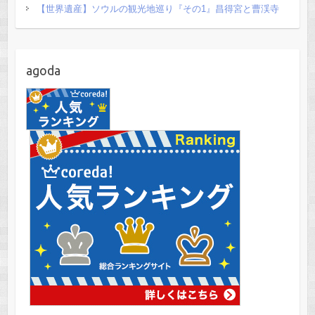
【世界遺産】ソウルの観光地巡り『その1』昌得宮と曹渓寺
agoda