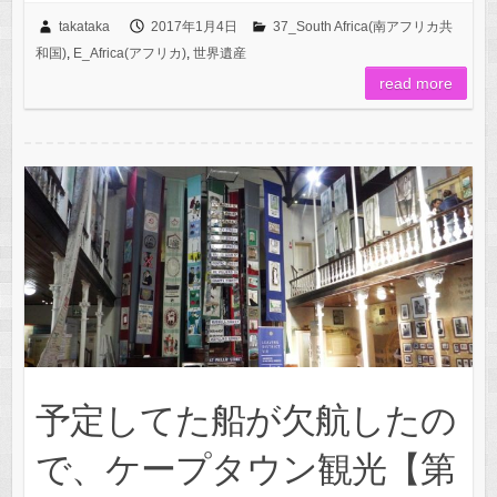
takataka
2017年1月4日
37_South Africa(南アフリカ共
和国)
,
E_Africa(アフリカ)
,
世界遺産
read more
予定してた船が欠航したの
で、ケープタウン観光【第