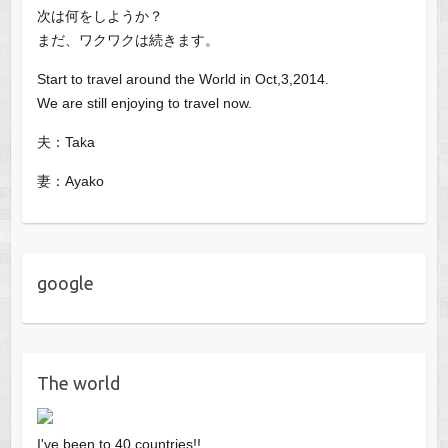
次は何をしようか？
まだ、ワクワクは続きます。
Start to travel around the World in Oct,3,2014.
We are still enjoying to travel now.
夫：Taka
妻：Ayako
google
The world
I've been to 40 countries!!