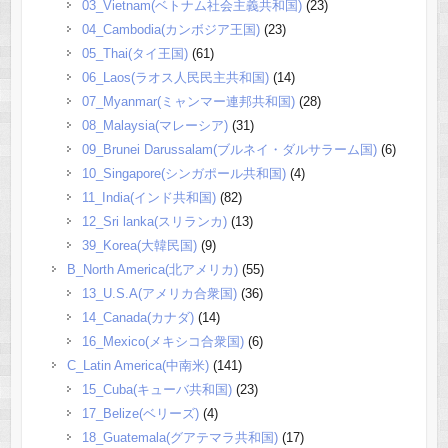
03_Vietnam(ベトナム社会主義共和国)
(23)
04_Cambodia(カンボジア王国)
(23)
05_Thai(タイ王国)
(61)
06_Laos(ラオス人民民主共和国)
(14)
07_Myanmar(ミャンマー連邦共和国)
(28)
08_Malaysia(マレーシア)
(31)
09_Brunei Darussalam(ブルネイ・ダルサラーム国)
(6)
10_Singapore(シンガポール共和国)
(4)
11_India(インド共和国)
(82)
12_Sri lanka(スリランカ)
(13)
39_Korea(大韓民国)
(9)
B_North America(北アメリカ)
(55)
13_U.S.A(アメリカ合衆国)
(36)
14_Canada(カナダ)
(14)
16_Mexico(メキシコ合衆国)
(6)
C_Latin America(中南米)
(141)
15_Cuba(キューバ共和国)
(23)
17_Belize(ベリーズ)
(4)
18_Guatemala(グアテマラ共和国)
(17)