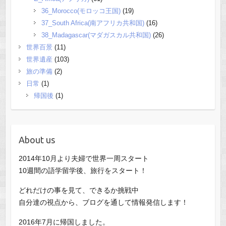
36_Morocco(モロッコ王国)
(19)
37_South Africa(南アフリカ共和国)
(16)
38_Madagascar(マダガスカル共和国)
(26)
世界百景
(11)
世界遺産
(103)
旅の準備
(2)
日常
(1)
帰国後
(1)
About us
2014年10月より夫婦で世界一周スタート
10週間の語学留学後、旅行をスタート！
どれだけの事を見て、できるか挑戦中
自分達の視点から、ブログを通して情報発信します！
2016年7月に帰国しました。