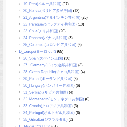
19_Peru(ペルー共和国)
(27)
20_Bolivia(ボリビア多民族国)
(12)
21_Argentina(アルゼンチン共和国)
(25)
22_Paraguay(パラグアイ共和国)
(18)
23_Chile(チリ共和国)
(20)
24_Panama(パナマ共和国)
(3)
25_Colombia(コロンビア共和国)
(6)
D_Europe(ヨーロッパ)
(65)
26_Spain(スペイン王国)
(30)
27_ Germany(ドイツ連邦共和国)
(8)
28_Czech Republic(チェコ共和国)
(4)
29_Poland(ポーランド共和国)
(8)
30_Hungary(ハンガリー共和国)
(6)
31_Serbia(セルビア共和国)
(4)
32_Montenegro(モンテネグロ共和国)
(6)
33_Croatia(クロアチア共和国)
(3)
34_Portugal(ポルトガル共和国)
(6)
35_Gibraltar(ジブラルタル)
(2)
E_Africa(アフリカ)
(61)