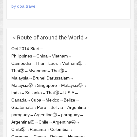
by doa.travel
＜Route of around the World＞
Oct.2014 Start～
Philippines→China→Vietnam→
Cambodia→Thai→Laos→Vietnam②→
Thai②→Myanmar→Thai③→
Malaysia→Brunei Darussalam→
Malaysia②→Singapore→Malaysia③→
India→Sri lanka→Thai④→U.S.A→
Canada→Cuba→Mexico→Belize→
Guatemala→Peru→Bolivia→Argentina→
paraguay→Argentina②→paraguay→
Argentina③→Chile→Argentina④→
Chile②→Panama→Colombia→
Germany→Czech→Poland→Hungary→