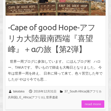
-Cape of good Hope-アフ
リカ大陸最南西端『喜望
峰』＋αの旅【第2弾】
世界一周ブログに参加しています。 にほんブログ村 ハロ
ー、TAKAです。 早いもので師走も大晦日となりました。 今
年は世界一周を終え、 日本に帰って来て、色々苦労した年で
したが やはり今でも思…
takataka
2016年12月31日
37_South Africa(南アフリカ
共和国)
,
E_Africa(アフリカ)
,
世界遺産
read more