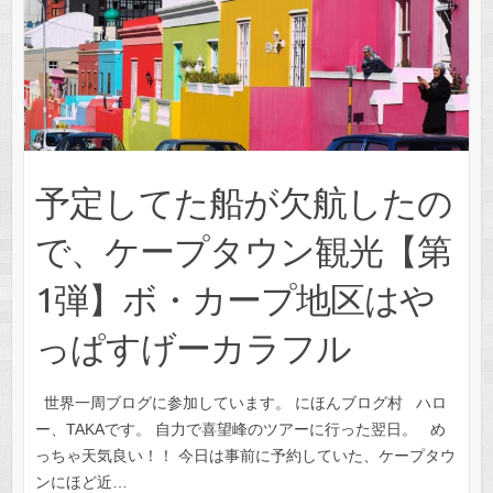
予定してた船が欠航したの
で、ケープタウン観光【第
1弾】ボ・カープ地区はや
っぱすげーカラフル
世界一周ブログに参加しています。 にほんブログ村 ハロ
ー、TAKAです。 自力で喜望峰のツアーに行った翌日。 め
っちゃ天気良い！！ 今日は事前に予約していた、ケープタウ
ンにほど近…