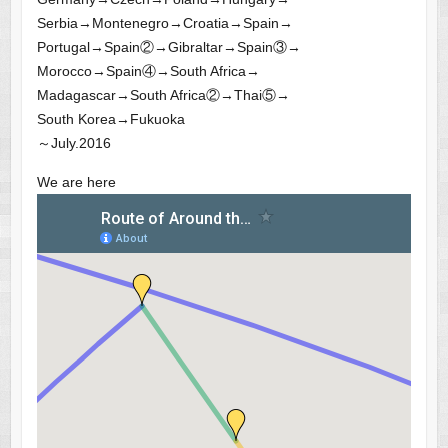
Serbia→Montenegro→Croatia→Spain→
Portugal→Spain②→Gibraltar→Spain③→
Morocco→Spain④→South Africa→
Madagascar→South Africa②→Thai⑤→
South Korea→Fukuoka
～July.2016
We are here